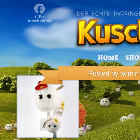
HOME
SHO
Posted by
admin
Kuschelkloß mit Blüte, Du