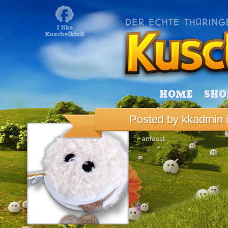
HOME
SHO
Posted by
kkadmin
Da macht das Geld ausgebe
anfasst…